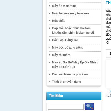
TH
Máy ép Melamine
Đây
Nồi chế keo, máy trộn keo
như
chấ
Hóa chất
đượ
máy
Cấp mới hoặc phục hồi tấm
chờ
khuôn, tấm phim Melamine cũ
tiê
quố
Các Loại Băng Tải
Xin
Máy bóc vỏ tang trống
Máy rải thảm
Máy ép Sơ Bộ/ Máy Ép Gia Nhiệt/
Máy Ép Liên Tục
Các loại bơm và phụ kiện
Thiết bị chuyên dụng
L
Gi