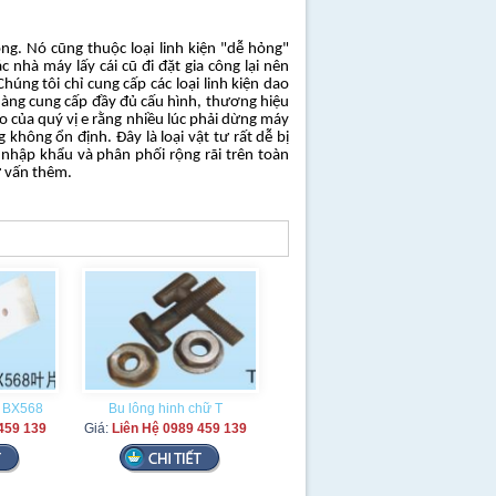
ộng. Nó cũng thuộc loại linh kiện "dễ hỏng"
c nhà máy lấy cái cũ đi đặt gia công lại nên
Chúng tôi chỉ cung cấp các loại linh kiện dao
hàng cung cấp đầy đủ cấu hình, thương hiệu
o của quý vị e rằng nhiều lúc phải dừng máy
 không ổn định. Đây là loại vật tư rất dễ bị
nhập khẩu và phân phối rộng rãi trên toàn
 vấn thêm.
 BX568
Bu lông hinh chữ T
459 139
Giá:
Liên Hệ 0989 459 139