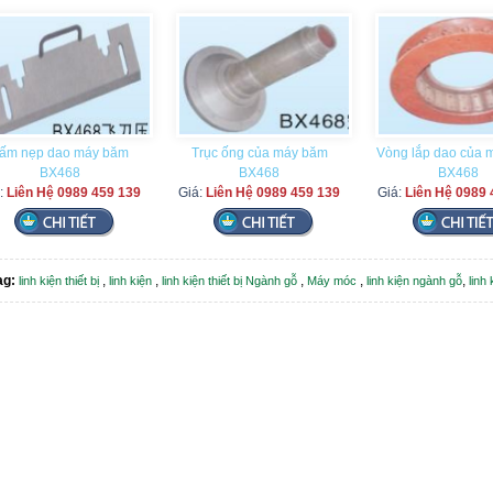
ấm nẹp dao máy băm
Trục ống của máy băm
Vòng lắp dao của 
BX468
BX468
BX468
:
Liên Hệ 0989 459 139
Giá:
Liên Hệ 0989 459 139
Giá:
Liên Hệ 0989 
ag:
,
,
,
,
,
linh kiện thiết bị
linh kiện
linh kiện thiết bị Ngành gỗ
Máy móc
linh kiện ngành gỗ
linh