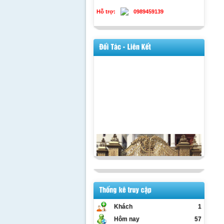
Hỗ trợ:
0989459139
Khách
1
Hôm nay
57