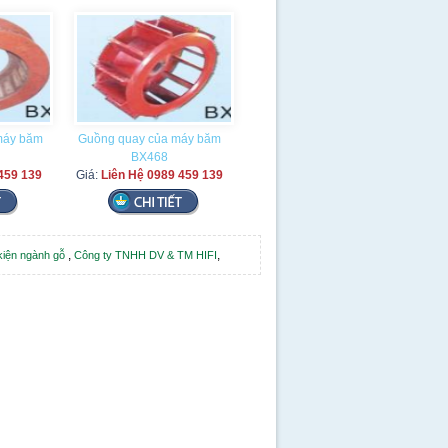
máy băm
Guồng quay của máy băm
BX468
459 139
Giá:
Liên Hệ 0989 459 139
,
,
 kiện ngành gỗ
Công ty TNHH DV & TM HIFI