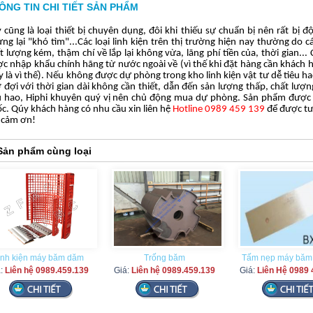
ÔNG TIN CHI TIẾT SẢN PHẨM
 cũng là loại thiết bị chuyên dụng, đôi khi thiếu sự chuẩn bị nên rất bị đ
ng lại "khó tìm"...Các loại linh kiện trên thị trường hiện nay thường do cá
t lượng kém, thậm chí về lắp lại không vừa, lãng phí tiền của, thời gian... 
c nhập khẩu chính hãng từ nước ngoài về (vì thế khi đặt hàng cần khách 
 là vì thế). Nếu không được dự phòng trong kho linh kiện vật tư dễ tiêu ha
 đợi với thời gian dài không cần thiết, dẫn đến sản lượng thấp, chất lượng
u hao, Hiphi khuyên quý vị nên chủ động mua dự phòng. Sản phẩm được 
c. Qúy khách hàng có nhu cầu xin liên hệ
Hotline 0989 459 139
để được tư
 cảm ơn!
Sản phẩm cùng loại
inh kiện máy băm dăm
Trống băm
Tấm nẹp máy băm
á:
Liên hệ 0989.459.139
Giá:
Liên hệ 0989.459.139
Giá:
Liên Hệ 0989 