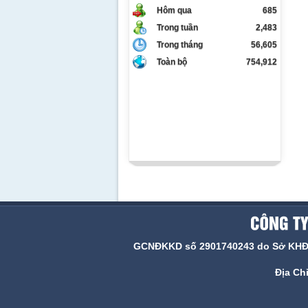
Hôm qua
685
Trong tuần
2,483
Trong tháng
56,605
Toàn bộ
754,912
GCNĐKKD số 2901740243 do Sở KHĐT N
Địa Ch