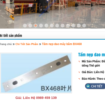
»
»
Tấm nẹp dao máy băm BX468
Trang chủ
Chi Tiết Sản Phẩm
Mã Sản Phẩm:
Đầ
tiếng Thế giới
Giá Bán:
Liên Hệ
Bảo Hành:
Theo q
Giá:
Liên Hệ 0989 459 139