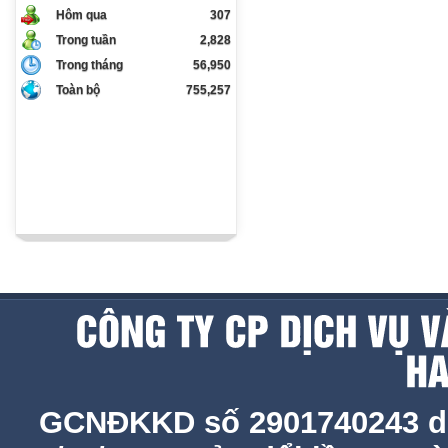
Hôm qua
307
Trong tuần
2,828
Trong tháng
56,950
Toàn bộ
755,257
GCNĐKKD số 2901740243 d