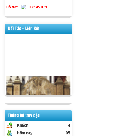
Hỗ trợ:
0989459139
Khách
4
Hôm nay
95