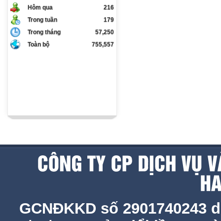
Hôm qua
216
Trong tuần
179
Trong tháng
57,250
Toàn bộ
755,557
GCNĐKKD số 2901740243 d