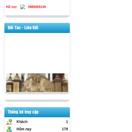
Hỗ trợ:
0989459139
Khách
1
Hôm nay
179