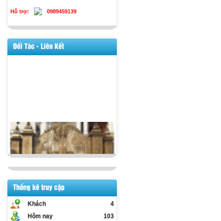
Hỗ trợ:
0989459139
Khách
4
Hôm nay
103