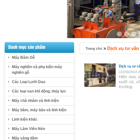
»
Dịch vụ tư vấn
Trang chủ
Máy Băm Gỗ
Dịch vụ tư v
Máy nghiền và phụ kiện máy
(10/30/2014 2
nghiền gỗ
Hiện nay, 
Các Loại Lưỡi Dao
xuất cũ, c
trường.
Các loại van khí động, thủy lực
Máy chà nhám và linh kiện
Máy băm, máy bào và linh kiện
Linh kiện khác
Máy Làm Viên Nén
Máy sàng dăm