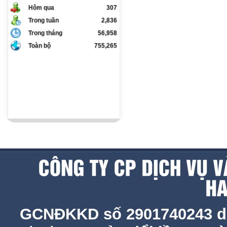
Hôm qua
307
Trong tuần
2,836
Trong tháng
56,958
Toàn bộ
755,265
GCNĐKKD số 2901740243 d