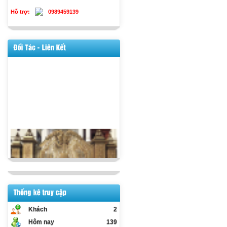
Hỗ trợ:
0989459139
Khách
2
Hôm nay
139