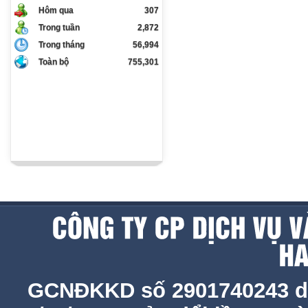
Hôm qua
307
Trong tuần
2,872
Trong tháng
56,994
Toàn bộ
755,301
GCNĐKKD số 2901740243 d