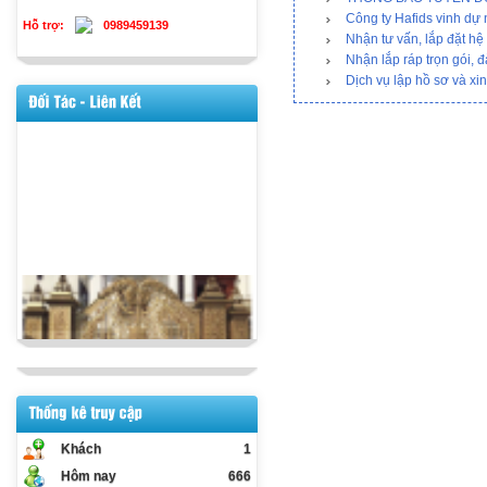
Công ty Hafids vinh 
Hỗ trợ:
0989459139
Nhận tư vấn, lắp đặt hệ
Nhận lắp ráp trọn gói, 
Dịch vụ lập hồ sơ và xi
Khách
1
Hôm nay
666