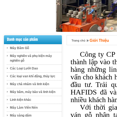
»
Giới Thiệu
Trang chủ
Máy Băm Gỗ
Công ty CP 
Máy nghiền và phụ kiện máy
thành lập vào 
nghiền gỗ
hàng những lin
Các Loại Lưỡi Dao
vấn cho khách h
Các loại van khí động, thủy lực
đầu tư. Trải q
Máy chà nhám và linh kiện
HAFIDS đã và 
Máy băm, máy bào và linh kiện
nhiều khách hàn
Linh kiện khác
Với thời gi
Máy Làm Viên Nén
ván gỗ nhân t
Máy sàng dăm