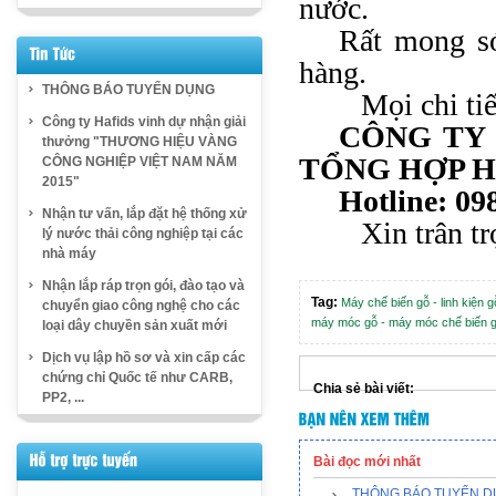
nước.
Rất mong sớ
hàng.
THÔNG BÁO TUYỂN DỤNG
Mọi chi tiết v
Công ty Hafids vinh dự nhận giải
CÔNG TY
thưởng "THƯƠNG HIỆU VÀNG
TỔNG HỢP H
CÔNG NGHIỆP VIỆT NAM NĂM
2015"
Hotline: 0
Nhận tư vấn, lắp đặt hệ thống xử
Xin trân trọ
lý nước thải công nghiệp tại các
nhà máy
Nhận lắp ráp trọn gói, đào tạo và
Tag:
Máy chế biến gỗ - linh kiện g
chuyển giao công nghệ cho các
máy móc gỗ - máy móc chế biến 
loại dây chuyền sản xuất mới
Dịch vụ lập hồ sơ và xin cấp các
chứng chỉ Quốc tế như CARB,
Chia sẻ bài viết:
PP2, ...
Bài đọc mới nhất
THÔNG BÁO TUYỂN 