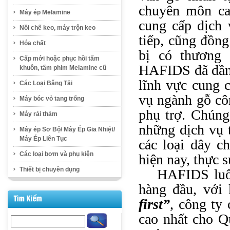
chuyên môn ca
Máy ép Melamine
cung cấp dịch 
Nồi chế keo, máy trộn keo
tiếp, cũng đồng
Hóa chất
bị có thương 
Cấp mới hoặc phục hồi tấm
HAFIDS đã dần 
khuôn, tấm phim Melamine cũ
lĩnh vực cung c
Các Loại Băng Tải
vụ ngành gỗ cô
Máy bóc vỏ tang trống
phụ trợ. Chúng
Máy rải thảm
những dịch vụ 
Máy ép Sơ Bộ/ Máy Ép Gia Nhiệt/
Máy Ép Liên Tục
các loại dây c
Các loại bơm và phụ kiện
hiện nay, thực s
Thiết bị chuyên dụng
HAFIDS luôn
hàng đầu, với
first”
, công ty
cao nhất cho Q