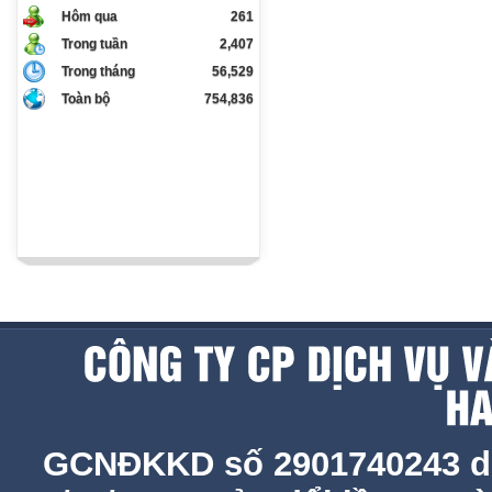
Hôm qua
261
Trong tuần
2,407
Trong tháng
56,529
Toàn bộ
754,836
GCNĐKKD số 2901740243 d