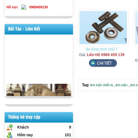
Hỗ trợ:
0989459139
Bu lông hinh chữ T
Giá:
Liên Hệ 0989 459 139
G
Tag:
,
,
linh kiện thiết bị
linh kiện
linh 
Khách
9
Hôm nay
101