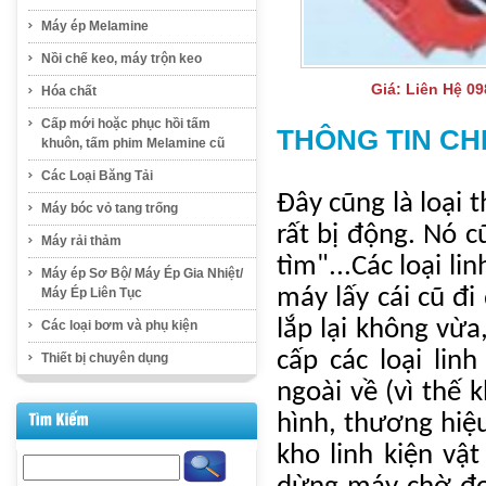
Máy ép Melamine
Nồi chế keo, máy trộn keo
Giá:
Liên Hệ 09
Hóa chất
Cấp mới hoặc phục hồi tấm
THÔNG TIN CH
khuôn, tấm phim Melamine cũ
Các Loại Băng Tải
Đây cũng là loại 
Máy bóc vỏ tang trống
rất bị động. Nó c
Máy rải thảm
tìm"...Các loại l
Máy ép Sơ Bộ/ Máy Ép Gia Nhiệt/
máy lấy cái cũ đi
Máy Ép Liên Tục
lắp lại không vừa,
Các loại bơm và phụ kiện
cấp các loại li
Thiết bị chuyên dụng
ngoài về (vì thế
hình, thương hiệ
kho linh kiện vật