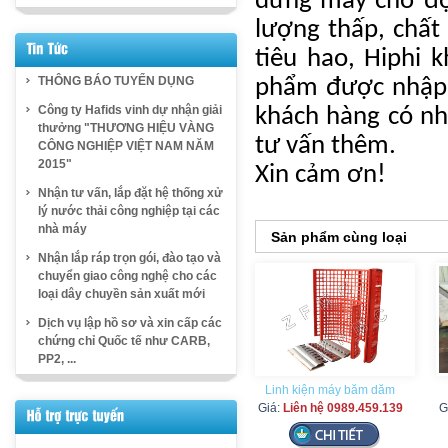
dừng máy chờ đợi
lượng thấp, chất 
tiêu hao, Hiphi
THÔNG BÁO TUYỂN DỤNG
phẩm được nhập k
Công ty Hafids vinh dự nhận giải
khách hàng có nh
thưởng "THƯƠNG HIỆU VÀNG
tư vấn thêm.
CÔNG NGHIỆP VIỆT NAM NĂM
2015"
Xin cảm ơn!
Nhận tư vấn, lắp đặt hệ thống xử
lý nước thải công nghiệp tại các
nhà máy
Sản phẩm cùng loại
Nhận lắp ráp trọn gói, đào tạo và
chuyển giao công nghệ cho các
loại dây chuyền sản xuất mới
Dịch vụ lập hồ sơ và xin cấp các
chứng chỉ Quốc tế như CARB,
PP2, ...
Linh kiện máy băm dăm
Giá:
Liên hệ 0989.459.139
G