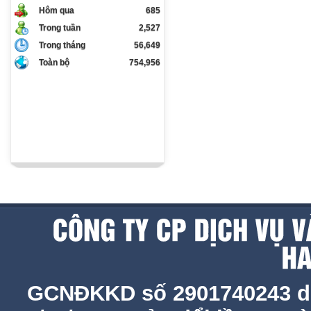
Hôm qua
685
Trong tuần
2,527
Trong tháng
56,649
Toàn bộ
754,956
GCNĐKKD số 2901740243 d