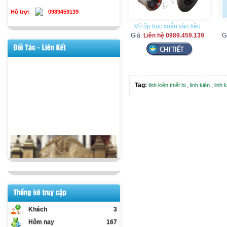
Hỗ trợ:
0989459139
Vỏ ốp trục xoắn vào liệu
Giá:
Liên hệ 0989.459.139
G
Tag:
,
,
linh kiện thiết bị
linh kiện
linh 
Khách
3
Hôm nay
167