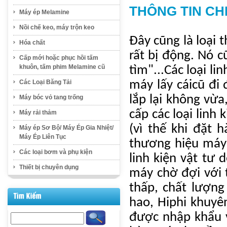
THÔNG TIN CH
Máy ép Melamine
Nồi chế keo, máy trộn keo
Đây cũng là loại 
Hóa chất
rất bị động. Nó c
Cấp mới hoặc phục hồi tấm
khuôn, tấm phim Melamine cũ
tìm"...Các loại l
máy lấy cáicũ đi 
Các Loại Băng Tải
lắp lại không vừa,
Máy bóc vỏ tang trống
cấp các loại linh
Máy rải thảm
(vì thế khi đặt 
Máy ép Sơ Bộ/ Máy Ép Gia Nhiệt/
Máy Ép Liên Tục
thương hiệu máy 
Các loại bơm và phụ kiện
linh kiện vật tư 
Thiết bị chuyên dụng
máy chờ đợi với 
thấp, chất lượng 
hao, Hiphi khuy
được nhập khẩu v