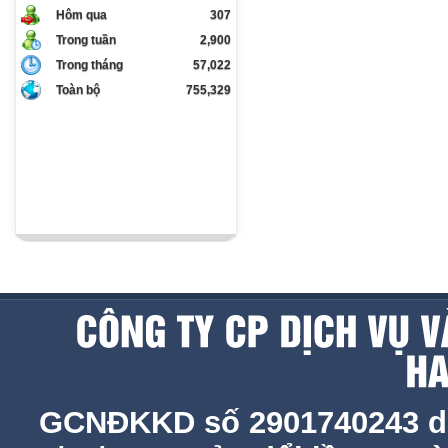
Hôm qua
307
Trong tuần
2,900
Trong tháng
57,022
Toàn bộ
755,329
GCNĐKKD số 2901740243 d