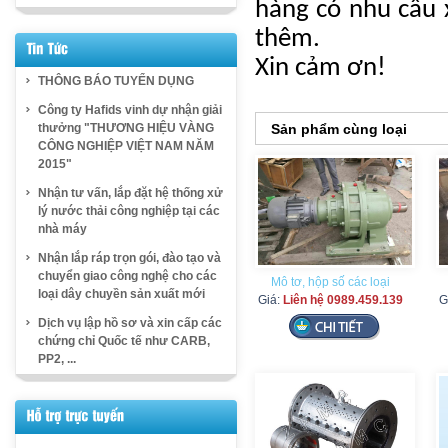
hàng có nhu cầu 
thêm.
Xin cảm ơn!
THÔNG BÁO TUYỂN DỤNG
Công ty Hafids vinh dự nhận giải
thưởng "THƯƠNG HIỆU VÀNG
Sản phẩm cùng loại
CÔNG NGHIỆP VIỆT NAM NĂM
2015"
Nhận tư vấn, lắp đặt hệ thống xử
lý nước thải công nghiệp tại các
nhà máy
Nhận lắp ráp trọn gói, đào tạo và
chuyển giao công nghệ cho các
Mô tơ, hộp số các loại
loại dây chuyền sản xuất mới
Giá:
Liên hệ 0989.459.139
G
Dịch vụ lập hồ sơ và xin cấp các
chứng chỉ Quốc tế như CARB,
PP2, ...