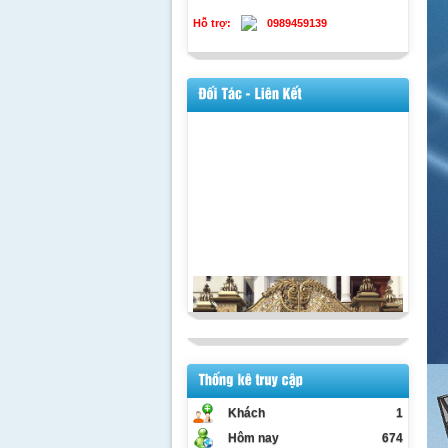
Hỗ trợ:
0989459139
Khách
1
Hôm nay
674