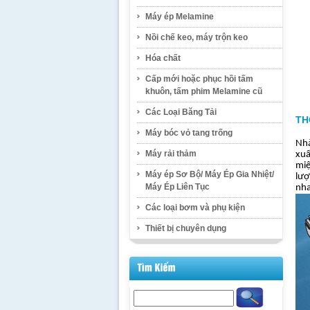
Máy ép Melamine
Nồi chế keo, máy trộn keo
Hóa chất
Cấp mới hoặc phục hồi tấm
khuôn, tấm phim Melamine cũ
Các Loại Băng Tải
TH
Máy bóc vỏ tang trống
Nhà
Máy rải thảm
xuấ
miệ
Máy ép Sơ Bộ/ Máy Ép Gia Nhiệt/
lượ
Máy Ép Liên Tục
nha
Các loại bơm và phụ kiện
Thiết bị chuyên dụng