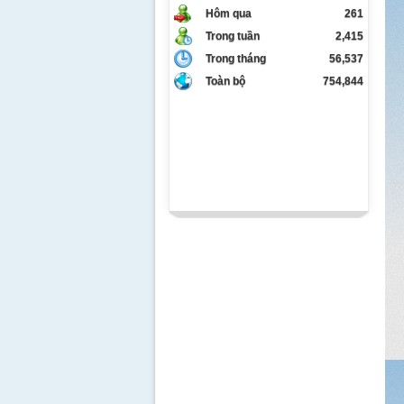
Hôm qua
261
Trong tuần
2,415
Trong tháng
56,537
Toàn bộ
754,844