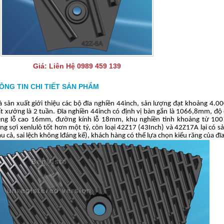
Giá:
Liên Hệ 0989 459 139
ÔNG TIN CHI TIẾT SẢN PHẨM
 sản xuất giới thiệu các bộ đĩa nghiền 44inch, sản lượng đạt khoảng 4.
t xưởng là 2 tuần. Đĩa nghiền 44inch có định vị bàn gắn là 1066,8mm, đ
ng lỗ cao 16mm, đường kính lỗ 18mm, khu nghiền tinh khoảng từ 100
ng sợi xenlulô tốt hơn một tý, còn loại 42Z17 (43Inch) và 42Z17A lại có 
u cả, sai lệch không lđáng kể), khách hàng có thể lựa chọn kiểu răng của đ