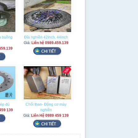
và buồng
Đĩa nghiền 42inch, 44inch
Giá:
Liên hệ 0989.459.139
459.139
hép đủ
Chổi than- Động cơ máy
459 139
nghiền
Giá:
Liên Hệ 0989 459 139