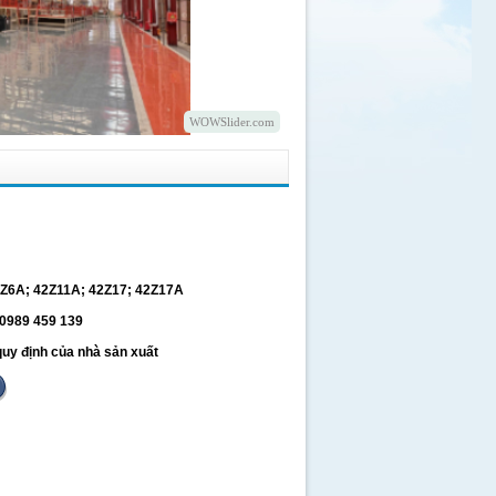
WOWSlider.com
Z6A; 42Z11A; 42Z17; 42Z17A
 0989 459 139
uy định của nhà sản xuất