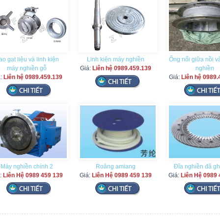
o gạt liệu và linh kiện
Linh kiện máy nghiền
Ống nối giữa nồi 
máy nghiền gỗ
Giá:
Liên hệ 0989.459.139
nghiền
á:
Liên hệ 0989.459.139
Giá:
Liên hệ 0989.
Máy nghiền chính 2
Roăng amiang
Đĩa nghiền đã g
:
Liên Hệ 0989 459 139
Giá:
Liên Hệ 0989 459 139
Giá:
Liên Hệ 0989 