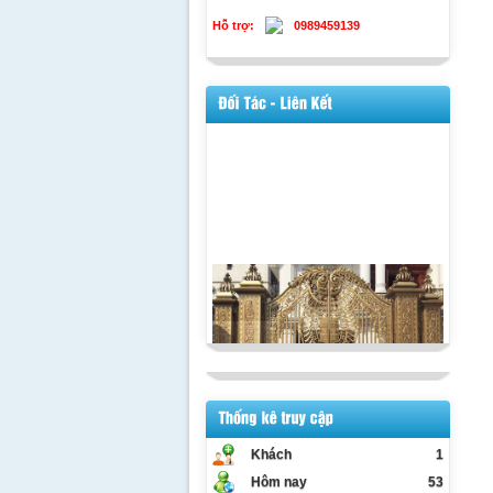
Hỗ trợ:
0989459139
Khách
1
Hôm nay
53