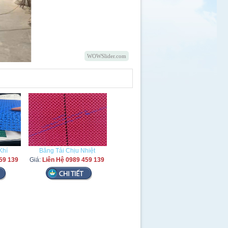
WOWSlider.com
Khí
Băng Tải Chịu Nhiệt
59 139
Giá:
Liên Hệ 0989 459 139