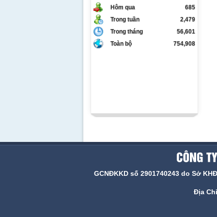
Hôm qua
685
Trong tuần
2,479
Trong tháng
56,601
Toàn bộ
754,908
GCNĐKKD số 2901740243 do Sở KHĐT N
Địa Ch