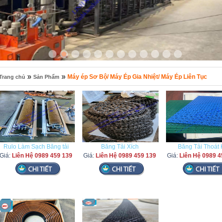
»
»
Máy ép Sơ Bộ/ Máy Ép Gia Nhiệt/ Máy Ép Liên Tục
Trang chủ
Sản Phẩm
Rulo Làm Sạch Băng tải
Băng Tải Xích
Băng Tải Thoát 
Giá:
Liên Hệ 0989 459 139
Giá:
Liên Hệ 0989 459 139
Giá:
Liên Hệ 0989 4