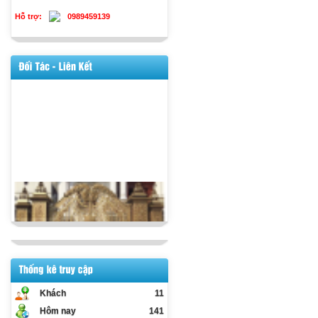
Hỗ trợ:
0989459139
Khách
11
Hôm nay
141