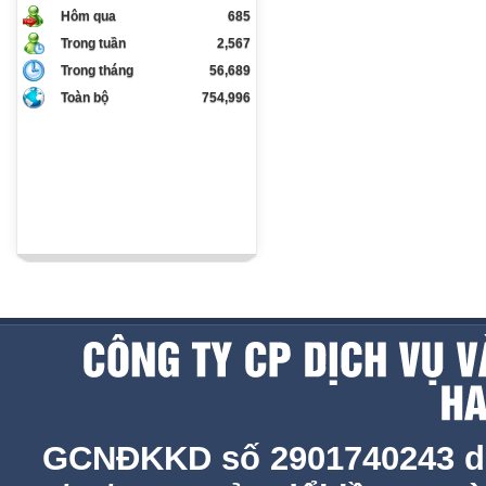
Hôm qua
685
Trong tuần
2,567
Trong tháng
56,689
Toàn bộ
754,996
GCNĐKKD số 2901740243 d