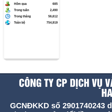
Hôm qua
685
Trong tuần
2,490
Trong tháng
56,612
Toàn bộ
754,919
GCNĐKKD số 2901740243 d