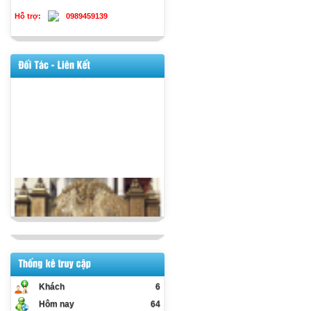
Hỗ trợ:
0989459139
Khách
6
Hôm nay
64