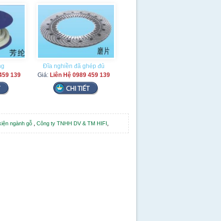
ng
Đĩa nghiền đã ghép đủ
459 139
Giá:
Liên Hệ 0989 459 139
,
,
 kiện ngành gỗ
Công ty TNHH DV & TM HIFI