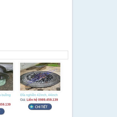
và buồng
Đĩa nghiền 42inch, 44inch
Giá:
Liên hệ 0989.459.139
459.139