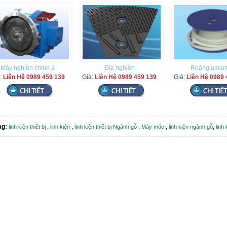
Máy nghiền chính 2
Đĩa nghiền
Roăng amia
:
Liên Hệ 0989 459 139
Giá:
Liên Hệ 0989 459 139
Giá:
Liên Hệ 0989 
ag:
,
,
,
,
,
linh kiện thiết bị
linh kiện
linh kiện thiết bị Ngành gỗ
Máy móc
linh kiện ngành gỗ
linh