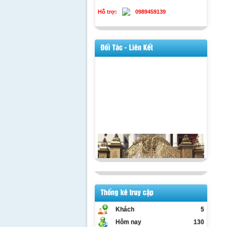
Hỗ trợ:
0989459139
Khách
5
Hôm nay
130