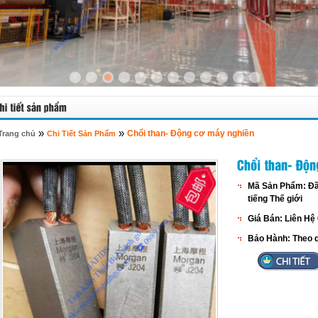
»
»
Chổi than- Động cơ máy nghiền
Trang chủ
Chi Tiết Sản Phẩm
Mã Sản Phẩm:
Đầ
tiếng Thế giới
Giá Bán:
Liên Hệ
Bảo Hành:
Theo q