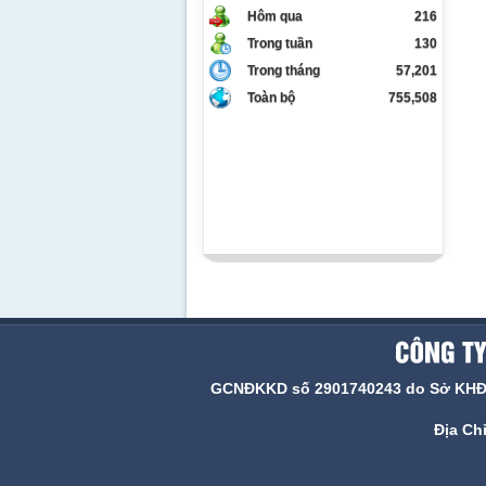
Hôm qua
216
Trong tuần
130
Trong tháng
57,201
Toàn bộ
755,508
GCNĐKKD số 2901740243 do Sở KHĐT N
Địa Ch