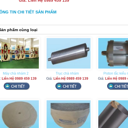
Giá:
Liên Hệ 0989 459 139
ÔNG TIN CHI TIẾT SẢN PHẨM
Sản phẩm cùng loại
Máy chà nhám 2
Trục chà nhám
Piston lắc kiểu
:
Liên Hệ 0989 459 139
Giá:
Liên Hệ 0989 459 139
Giá:
Liên Hệ 0989 