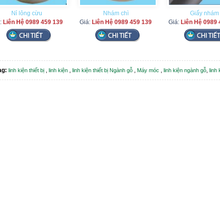
Nỉ lông cừu
Nhám chì
Giấy nhám
:
Liên Hệ 0989 459 139
Giá:
Liên Hệ 0989 459 139
Giá:
Liên Hệ 0989 
ag:
,
,
,
,
,
linh kiện thiết bị
linh kiện
linh kiện thiết bị Ngành gỗ
Máy móc
linh kiện ngành gỗ
linh