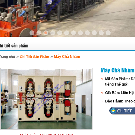
»
»
Máy Chà Nhám
Trang chủ
Chi Tiết Sản Phẩm
Mã Sản Phẩm:
Đầ
tiếng Thế giới
Giá Bán:
Liên Hệ
Bảo Hành:
Theo q