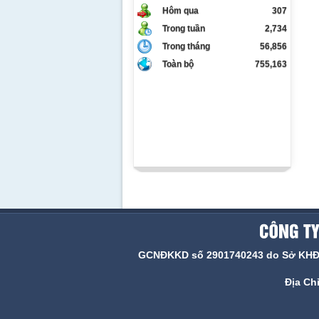
Hôm qua
307
Trong tuần
2,734
Trong tháng
56,856
Toàn bộ
755,163
GCNĐKKD số 2901740243 do Sở KHĐT N
Địa Ch