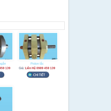
 ngắn
Piston lắc
459 139
Giá:
Liên Hệ 0989 459 139