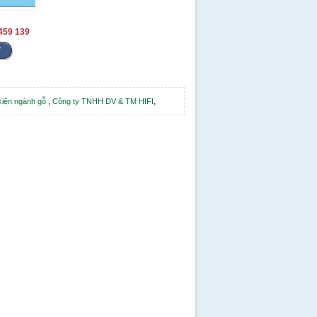
459 139
,
,
 kiện ngành gỗ
Công ty TNHH DV & TM HIFI