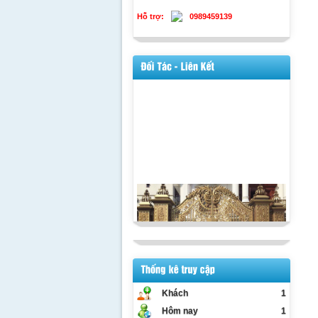
Hỗ trợ:
0989459139
Khách
1
Hôm nay
1