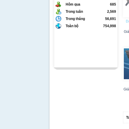
Hôm qua
685
Trong tuần
2,569
Trong tháng
56,691
Da
Toàn bộ
754,998
Gi
Giá
T