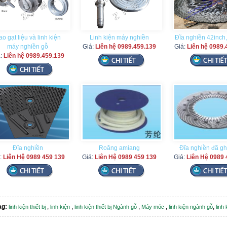
o gạt liệu và linh kiện
Linh kiện máy nghiền
Đĩa nghiền 42inch,
máy nghiền gỗ
Giá:
Liên hệ 0989.459.139
Giá:
Liên hệ 0989.
á:
Liên hệ 0989.459.139
Đĩa nghiền
Roăng amiang
Đĩa nghiền đã g
:
Liên Hệ 0989 459 139
Giá:
Liên Hệ 0989 459 139
Giá:
Liên Hệ 0989 
ag:
,
,
,
,
,
linh kiện thiết bị
linh kiện
linh kiện thiết bị Ngành gỗ
Máy móc
linh kiện ngành gỗ
linh