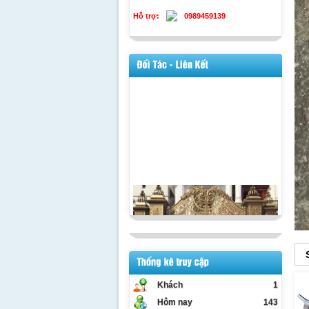
Hỗ trợ:
0989459139
Khách
1
Hôm nay
143