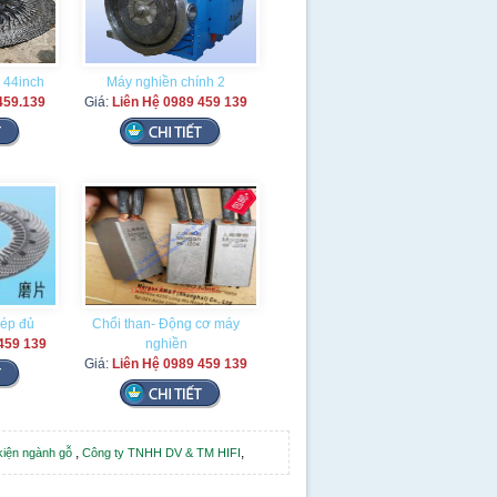
 44inch
Máy nghiền chính 2
459.139
Giá:
Liên Hệ 0989 459 139
hép đủ
Chổi than- Động cơ máy
459 139
nghiền
Giá:
Liên Hệ 0989 459 139
,
,
 kiện ngành gỗ
Công ty TNHH DV & TM HIFI