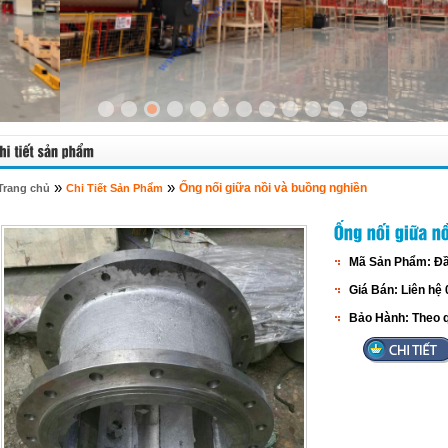
»
»
Ống nối giữa nồi và buồng nghiền
Trang chủ
Chi Tiết Sản Phẩm
Mã Sản Phẩm:
Đầ
Giá Bán:
Liên hệ
Bảo Hành:
Theo q